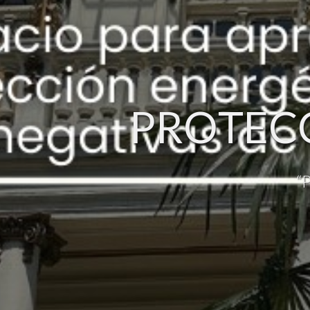
P
R
O
T
E
C
“