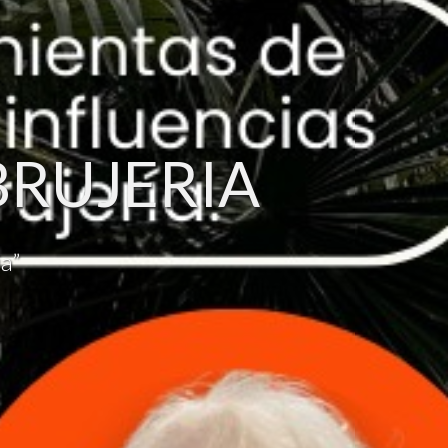
B
R
U
J
E
R
I
A
a”