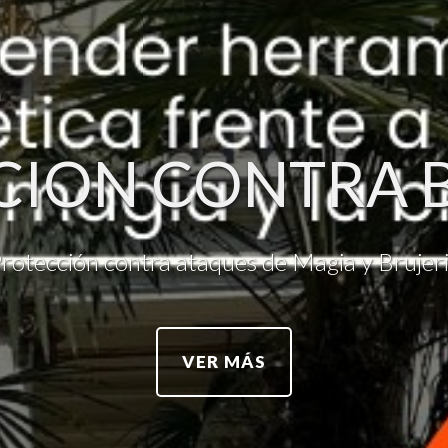
C
I
O
N
C
O
N
T
R
A
Protección contra ataques de Magia y Brujeri
VER MÁS