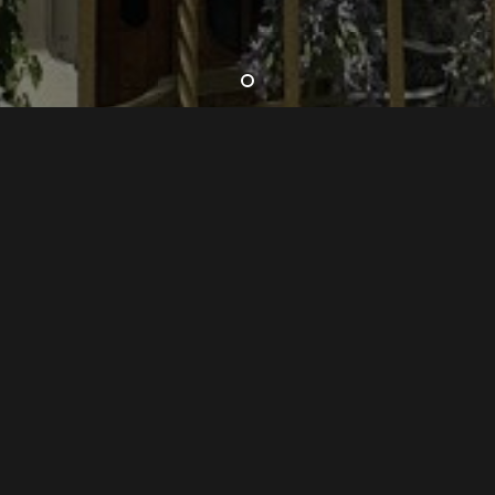
IMPARTE CARMEN CANCINO
Próximas Fechas Agendadas:
agendadas para esta ruta, o se agotaron los